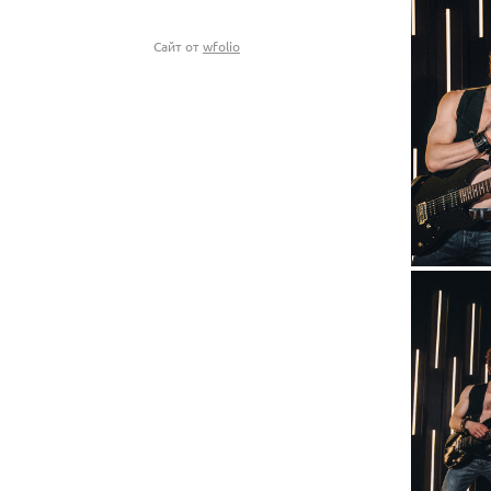
Сайт от
wfolio